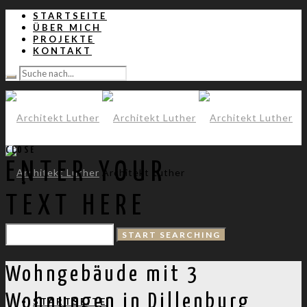
STARTSEITE
ÜBER MICH
PROJEKTE
KONTAKT
CLOSE
ENTER YOUR
Architekt Luther
TEXT HERE
Wohngebäude mit 3
Wohnungen in Dillenburg
STARTSEITE