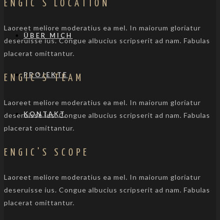
ENGIC'S LOCATION
Laoreet meliore moderatius ea mel. In maiorum gloriatur
ÜBER MICH
deseruisse ius. Congue albucius scripserit ad nam. Fabulas
placerat omittantur.
PROJEKTE
ENGIC'S TEAM
Laoreet meliore moderatius ea mel. In maiorum gloriatur
KONTAKT
deseruisse ius. Congue albucius scripserit ad nam. Fabulas
placerat omittantur.
ENGIC'S SCOPE
Laoreet meliore moderatius ea mel. In maiorum gloriatur
deseruisse ius. Congue albucius scripserit ad nam. Fabulas
placerat omittantur.