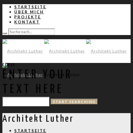
STARTSEITE
ÜBER MICH
PROJEKTE
KONTAKT
CLOSE
ENTER YOUR
Architekt Luther
TEXT HERE
Architekt Luther
STARTSEITE