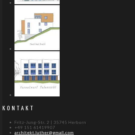
KONTAKT
Fritz-Jung-Str. 2 | 35745 Herborn
+49 151 61419907
architekt.luther@gmail.com