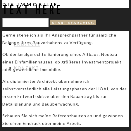
DIE IMMOBILIE
TEXT HERE
ÜBER MICH
Gerne stehe ich als Ihr Ansprechpartner für sämtliche
Belange Ihres Bauvorhabens zu Verfügung.
PROJEKTE
Ob denkmalgerechte Sanierung eines Altbaus, Neubau
eines Einfamilienhauses, ob größeres Investmentprojekt
KONTAKT
oder gewerbliche Immobilie.
Als diplomierter Architekt übernehme ich
selbstverständlich alle Leistungsphasen der HOAI, von der
ersten Entwurfsskizze über den Bauantrag bis zur
Detailplanung und Bauüberwachung.
Schauen Sie sich meine Referenzbauten an und gewinnen
Sie einen Eindruck über meine Arbeit.